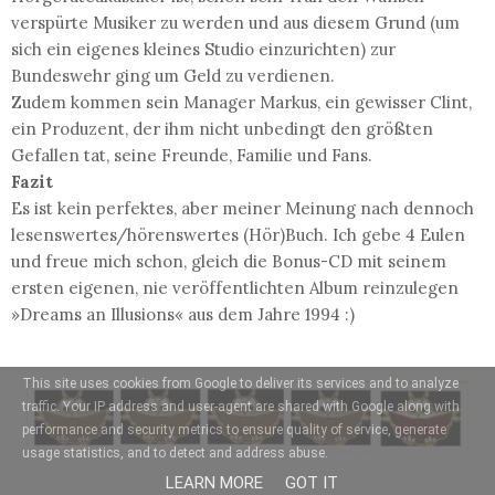
verspürte Musiker zu werden und aus diesem Grund (um
sich ein eigenes kleines Studio einzurichten) zur
Bundeswehr ging um Geld zu verdienen.
Zudem kommen sein Manager Markus, ein gewisser Clint,
ein Produzent, der ihm nicht unbedingt den größten
Gefallen tat, seine Freunde, Familie und Fans.
Fazit
Es ist kein perfektes, aber meiner Meinung nach dennoch
lesenswertes/hörenswertes (Hör)Buch. Ich gebe 4 Eulen
und freue mich schon, gleich die Bonus-CD mit seinem
ersten eigenen, nie veröffentlichten Album reinzulegen
»Dreams an Illusions« aus dem Jahre 1994 :)
This site uses cookies from Google to deliver its services and to analyze
traffic. Your IP address and user-agent are shared with Google along with
performance and security metrics to ensure quality of service, generate
usage statistics, and to detect and address abuse.
LEARN MORE
GOT IT