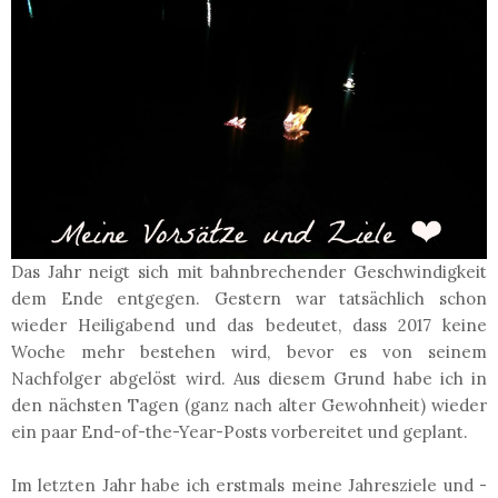
Das Jahr neigt sich mit bahnbrechender Geschwindigkeit
dem Ende entgegen. Gestern war tatsächlich schon
wieder Heiligabend und das bedeutet, dass 2017 keine
Woche mehr bestehen wird, bevor es von seinem
Nachfolger abgelöst wird. Aus diesem Grund habe ich in
den nächsten Tagen (ganz nach alter Gewohnheit) wieder
ein paar End-of-the-Year-Posts vorbereitet und geplant.
Im letzten Jahr habe ich erstmals meine Jahresziele und -