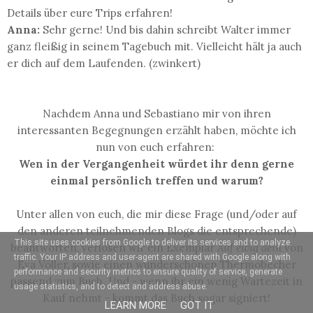
Details über eure Trips erfahren!
Anna:
Sehr gerne! Und bis dahin schreibt Walter immer
ganz fleißig in seinem Tagebuch mit. Vielleicht hält ja auch
er dich auf dem Laufenden. (zwinkert)
Nachdem Anna und Sebastiano mir von ihren
interessanten Begegnungen erzählt haben, möchte ich
nun von euch erfahren:
Wen in der Vergangenheit würdet ihr denn gerne
einmal persönlich treffen und warum?
Unter allen von euch, die mir diese Frage (und/oder auf
den anderen teilnehmenden Blogs die entsprechende)
This site uses cookies from Google to deliver its services and to analyze
beantworten, verlosen wir ein Exemplar
Auf ewig dein
von
traffic. Your IP address and user-agent are shared with Google along with
Eva Völler, sowie einen wunderschönen Thermobecher
performance and security metrics to ensure quality of service, generate
passend zum Buch. Und - wenn ihr ein wenig Wartezeit in
usage statistics, and to detect and address abuse.
Kauf nehmt - kommt das Buch sogar signiert!
LEARN MORE
GOT IT