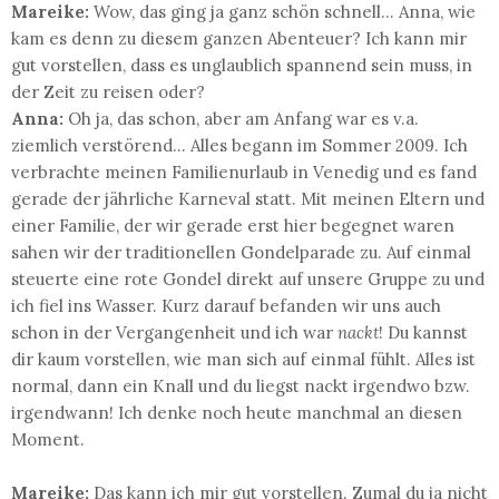
Mareike:
Wow, das ging ja ganz schön schnell... Anna, wie
kam es denn zu diesem ganzen Abenteuer? Ich kann mir
gut vorstellen, dass es unglaublich spannend sein muss, in
der Zeit zu reisen oder?
Anna:
Oh ja, das schon, aber am Anfang war es v.a.
ziemlich verstörend... Alles begann im Sommer 2009. Ich
verbrachte meinen Familienurlaub in Venedig und es fand
gerade der jährliche Karneval statt. Mit meinen Eltern und
einer Familie, der wir gerade erst hier begegnet waren
sahen wir der traditionellen Gondelparade zu. Auf einmal
steuerte eine rote Gondel direkt auf unsere Gruppe zu und
ich fiel ins Wasser. Kurz darauf befanden wir uns auch
schon in der Vergangenheit und ich war
nackt
! Du kannst
dir kaum vorstellen, wie man sich auf einmal fühlt. Alles ist
normal, dann ein Knall und du liegst nackt irgendwo bzw.
irgendwann! Ich denke noch heute manchmal an diesen
Moment.
Mareike:
Das kann ich mir gut vorstellen. Zumal du ja nicht