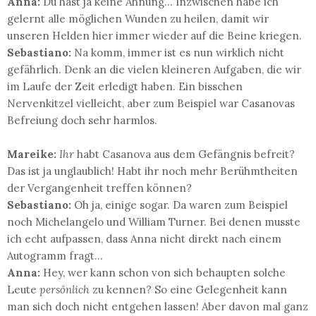
Anna:
Du hast ja keine Ahnung... Inzwischen habe ich
gelernt alle möglichen Wunden zu heilen, damit wir
unseren Helden hier immer wieder auf die Beine kriegen.
Sebastiano:
Na komm, immer ist es nun wirklich nicht
gefährlich. Denk an die vielen kleineren Aufgaben, die wir
im Laufe der Zeit erledigt haben. Ein bisschen
Nervenkitzel vielleicht, aber zum Beispiel war Casanovas
Befreiung doch sehr harmlos.
Mareike:
Ihr
habt Casanova aus dem Gefängnis befreit?
Das ist ja unglaublich! Habt ihr noch mehr Berühmtheiten
der Vergangenheit treffen können?
Sebastiano:
Oh ja, einige sogar. Da waren zum Beispiel
noch Michelangelo und William Turner. Bei denen musste
ich echt aufpassen, dass Anna nicht direkt nach einem
Autogramm fragt...
Anna:
Hey, wer kann schon von sich behaupten solche
Leute
persönlich
zu kennen? So eine Gelegenheit kann
man sich doch nicht entgehen lassen!
Aber davon mal ganz