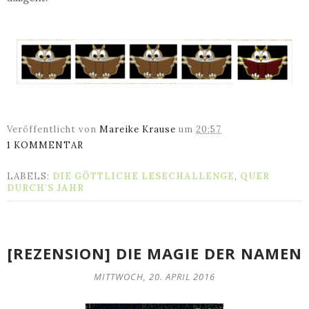
Veröffentlicht von
Mareike Krause
um
20:57
1 KOMMENTAR
LABELS:
DIE GÖTTLICHE LESECHALLENGE
,
QUER
DURCH'S JAHR
[REZENSION] DIE MAGIE DER NAMEN
MITTWOCH, 20. APRIL 2016