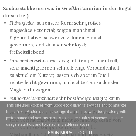
Zauberstabkerne (v.a. in Großbritannien in der Regel
diese drei)
Phönixfeder:
seltenster Kern; sehr großes
magisches Potenzial; zeigen manchmal
Eigeninitiative; schwer zu zähmen, einmal
gewonnen, sind sie aber sehr loyal;
freiheitsliebend
Drachenherzsehne:
extravagant; temperamentvoll;
sehr mächtig; lernen schnell; enge Verbundenheit
zu aktuellem Nutzer; lassen sich aber im Duell
relativ leicht gewinnen; am leichtesten zu dunkler
Magie zu bewegen
Einhornschwanzhaar:
sehr beständige Magie; kaum
anfällig für Fehler; sehr schwer zu dunkler Magie
This site uses cookies from Google to deliver its services and to analyze
traffic. Your IP address and user-agent are shared with Google along with
zu bewegen; tiefe Verbundenheit mit Erstbesitzer;
performance and security metrics to ensure quality of service, generate
sehr vertrauenswürdig; nicht so mächtig (kann von
usage statistics, and to detect and address abuse.
evtl. von Holz kompensiert werden); bei
LEARN MORE
GOT IT
Misshandlung "stirbt" das Haar und muss ersetzt