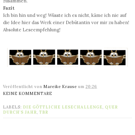
zusammen.
Fazit
Ich bin hin und weg! Wüsste ich es nicht, käme ich nie auf
die Idee hier das Werk einer Debütantin vor mir zu haben!
Absolute Leseempfehlung!
Veröffentlicht von
Mareike Krause
um
20:26
KEINE KOMMENTARE
LABELS:
DIE GÖTTLICHE LESECHALLENGE
,
QUER
DURCH'S JAHR
,
TBR