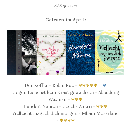
3/8 gelesen
Gelesen im April:
Der Koffer - Robin Roe -
✼
✼
✼
✼✼
+
✼
Gegen Liebe ist kein Kraut gewachsen - Abbildung
Waxman -
✼
✼
✼
Hundert Namen - Cecelia Ahern -
✼
✼
✼
Vielleicht mag ich dich morgen - Mhairi McFarlane
-
✼
✼
✼
✼