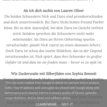
Als ich dich suchte von Lauren Oliver
Die beiden Schwestern Nick und Dara sind grundverschieden
und doch unzertrennlich. Bis Dara Nicks besten Freund Parker
küsst. Bis zu dem Autounfall, bei dem Dara im Gesicht verletzt
wird. Seitdem sprechen die Schwestern nicht mehr
miteinander. Als Dara an ihrem Geburtstag spurlos
verschwindet, glaubt Nick zuerst an einen dummen Scherz.
Doch Dara ist schon das zweite Mädchen, das in der Gegend
verschwunden ist. Nick spürt, dass ihre Schwester in großer
Gefahr ist und dass sie sie finden muss – bevor es zu spät ist.
Wie Zuckerwatte mit Silberfäden von Sophia Bennett
Nonie ist verrückt nach Mode - und liebt ihre schrillen Outfits.
This site uses cookies from Google to deliver its services and to analyze
Ihre beste Freundin Jenny hat gerade eine Rolle in einem
traffic. Your IP address and user-agent are shared with Google along with
megaerfolgreichen Hollywoodblockbuster - und steckt wie
performance and security metrics to ensure quality of service, generate
immer in einer Klamottenkrise. Nonies andere beste Freundin
usage statistics, and to detect and address abuse.
Edie will die Welt retten - und hält Mode für oberflächlich.
LEARN MORE
GOT IT