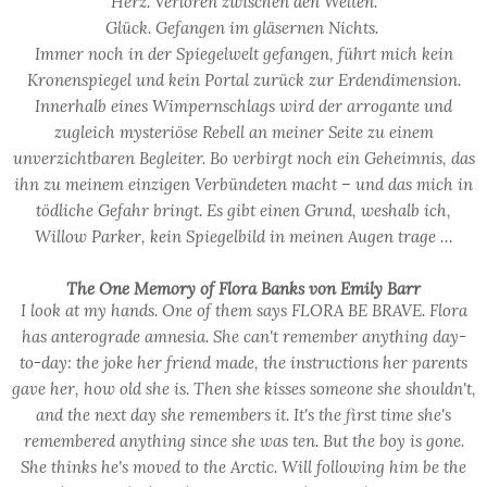
Herz. Verloren zwischen den Welten.
Glück. Gefangen im gläsernen Nichts.
Immer noch in der Spiegelwelt gefangen, führt mich kein
Kronenspiegel und kein Portal zurück zur Erdendimension.
Innerhalb eines Wimpernschlags wird der arrogante und
zugleich mysteriöse Rebell an meiner Seite zu einem
unverzichtbaren Begleiter. Bo verbirgt noch ein Geheimnis, das
ihn zu meinem einzigen Verbündeten macht – und das mich in
tödliche Gefahr bringt. Es gibt einen Grund, weshalb ich,
Willow Parker, kein Spiegelbild in meinen Augen trage …
The One Memory of Flora Banks von Emily Barr
I look at my hands. One of them says FLORA BE BRAVE.
Flora
has anterograde amnesia. She can't remember anything day-
to-day: the joke her friend made, the instructions her parents
gave her, how old she is.
Then she kisses someone she shouldn't,
and the next day she remembers it. It's the first time she's
remembered anything since she was ten.
But the boy is gone.
She thinks he's moved to the Arctic.
Will following him be the