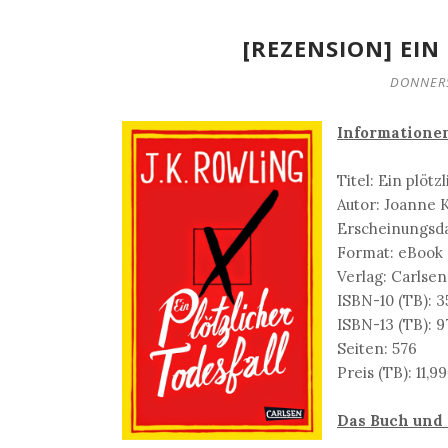
[REZENSION] EIN
DONNERS
Informatione
Titel: Ein plötz
Autor: Joanne 
Erscheinungsda
Format: eBook 
Verlag: Carlsen
ISBN-10 (TB): 
ISBN-13 (TB): 
Seiten: 576
Preis (TB): 11,9
Das Buch und 