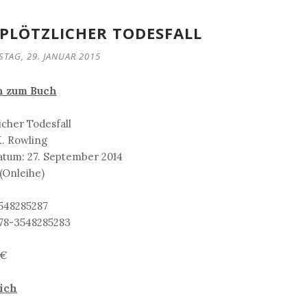
 PLÖTZLICHER TODESFALL
TAG, 29. JANUAR 2015
n zum Buch
licher Todesfall
K. Rowling
tum: 27. September 2014
(Onleihe)
3548285287
978-3548285283
9€
ich