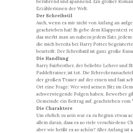
berührend und spannend. Ein großer Roman ü
Erzählerinnen der Welt.
Der Schreibstil
Auch, wenn es mir nicht von Anfang an aufgefa
geschrieben hat! Ih gebe dem Klappentext re
das merkt man an nahezu jedem Satz, jedem pe
die mich bereits bei Harry Potter begeistert
beurteilt: Der Schreibstil ist ganz große Kuns
Die Handlung
Barry Fairbrother, der beliebte Lehrer und St
Paddeltrainer, ist tot. Die Schreckensnachric
der großen Trauer auf der einen und fast sc
Ort eine Frage: Wer wird seinen Sitz im G
schwerwiegende Folgen haben. Bewerber gib
Gemeinde ein Beitrag auf, geschrieben vom "G
Die Charaktere
Um ehrlich zu sein war es zu Beginn etwas s
allem daran, dass es so viele verschiedene Ch
aber wie heißt es so schön? Aller Anfang ist 