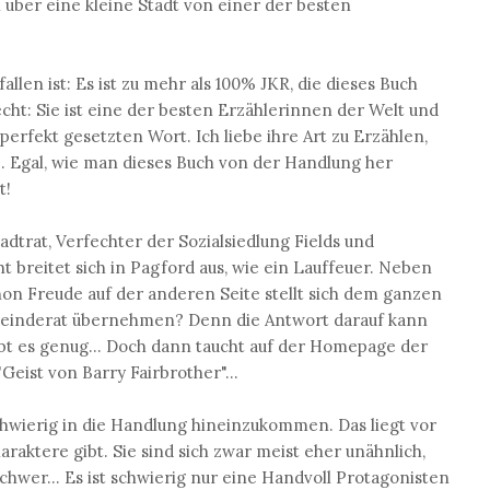
ber eine kleine Stadt von einer der besten
llen ist: Es ist zu mehr als 100% JKR, die dieses Buch
cht: Sie ist eine der besten Erzählerinnen der Welt und
rfekt gesetzten Wort. Ich liebe ihre Art zu Erzählen,
e. Egal, wie man dieses Buch von der Handlung her
t!
adtrat, Verfechter der Sozialsiedlung Fields und
ht breitet sich in Pagford aus, wie ein Lauffeuer. Neben
hon Freude auf der anderen Seite stellt sich dem ganzen
emeinderat übernehmen? Denn die Antwort darauf kann
t es genug... Doch dann taucht auf der Homepage der
eist von Barry Fairbrother"...
chwierig in die Handlung hineinzukommen. Das liegt vor
araktere gibt. Sie sind sich zwar meist eher unähnlich,
schwer... Es ist schwierig nur eine Handvoll Protagonisten