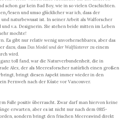
nd schon gar kein Bad Boy, wie in so vielen Geschichten.
en/lesen und umso glücklicher war ich, dass der
 und naturbewusst ist. In seiner Arbeit als Walforscher
el und v.a. Designerin. Sie stehen beide mitten im Leben
 sehr mochte!
n. Es gibt nur relativ wenig unvorhersehbares, aber das
her dazu, dass
Das Model und der Walflüsterer
zu einem
rch wird.
ganz toll fand, war die Naturverbundenheit, die in
rade Alex, der als Meeresforscher natürlich einen großen
bringt, bringt diesen Aspekt immer wieder in den
 ein Fernweh nach der Küste vor Vancouver.
dem Falle positiv überrascht. Zwar darf man hiervon keine
ge erwarten, aber es ist nicht nur nach dem 0815-
orden, sondern bringt den frischen Meereswind direkt