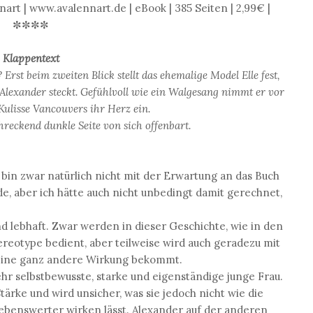
art | www.avalennart.de | eBook | 385 Seiten | 2,99€ |
✼✼✼✼
Klappentext
?
Erst beim zweiten Blick stellt das ehemalige Model Elle fest,
Alexander steckt. Gefühlvoll wie ein Walgesang nimmt er vor
ulisse Vancouvers ihr Herz ein.
chreckend dunkle Seite von sich offenbart.
h bin zwar natürlich nicht mit der Erwartung an das Buch
e, aber ich hätte auch nicht unbedingt damit gerechnet,
nd lebhaft. Zwar werden in dieser Geschichte, wie in den
reotype bedient, aber teilweise wird auch geradezu mit
 eine ganz andere Wirkung bekommt.
sehr selbstbewusste, starke und eigenständige junge Frau.
Stärke und wird unsicher, was sie jedoch nicht wie die
iebenswerter wirken lässt. Alexander auf der anderen