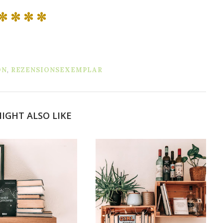
✼ ✼ ✼ ✼
ON
,
REZENSIONSEXEMPLAR
IGHT ALSO LIKE