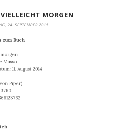
 VIELLEICHT MORGEN
G, 24. SEPTEMBER 2015
n zum Buch
ht morgen
me Musso
um: 11. August 2014
von Piper)
23760
866123762
ich