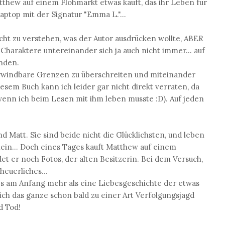
thew auf einem Flohmarkt etwas kauft, das ihr Leben für
ptop mit der Signatur "Emma L."...
icht zu verstehen, was der Autor ausdrücken wollte, ABER
e Charaktere untereinander sich ja auch nicht immer... auf
inden.
erwindbare Grenzen zu überschreiten und miteinander
sem Buch kann ich leider gar nicht direkt verraten, da
, wenn ich beim Lesen mit ihm leben musste :D). Auf jeden
Matt. Sie sind beide nicht die Glücklichsten, und leben
nein... Doch eines Tages kauft Matthew auf einem
t er noch Fotos, der alten Besitzerin. Bei dem Versuch,
heuerliches...
es am Anfang mehr als eine Liebesgeschichte der etwas
ch das ganze schon bald zu einer Art Verfolgungsjagd
d Tod!