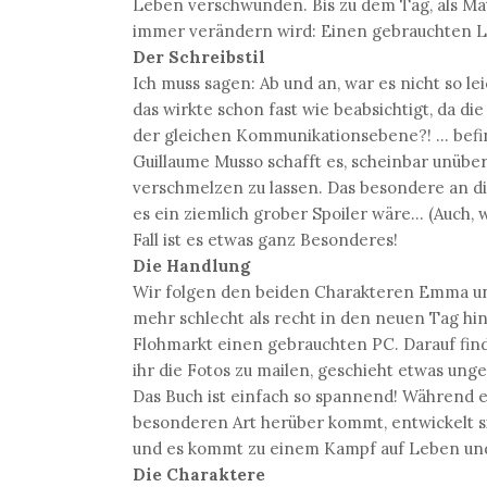
Leben verschwunden. Bis zu dem Tag, als Mat
immer verändern wird: Einen gebrauchten La
Der Schreibstil
Ich muss sagen: Ab und an, war es nicht so le
das wirkte schon fast wie beabsichtigt, da di
der gleichen Kommunikationsebene?! ... bef
Guillaume Musso schafft es, scheinbar unüb
verschmelzen zu lassen. Das besondere an die
es ein ziemlich grober Spoiler wäre... (Auch
Fall ist es etwas ganz Besonderes!
Die Handlung
Wir folgen den beiden Charakteren Emma und 
mehr schlecht als recht in den neuen Tag hi
Flohmarkt einen gebrauchten PC. Darauf finde
ihr die Fotos zu mailen, geschieht etwas unge
Das Buch ist einfach so spannend! Während 
besonderen Art herüber kommt, entwickelt si
und es kommt zu einem Kampf auf Leben un
Die Charaktere