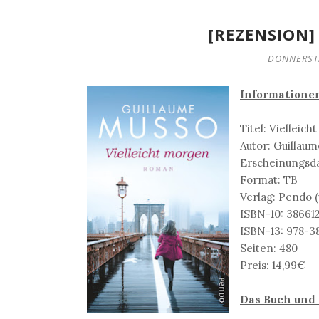
[REZENSION]
DONNERSTA
Informatione
Titel: Vielleic
Autor: Guillau
Erscheinungsdat
Format: TB
Verlag: Pendo (
ISBN-10: 38661
ISBN-13: 978-3
Seiten: 480
Preis: 14,99€
Das Buch und 